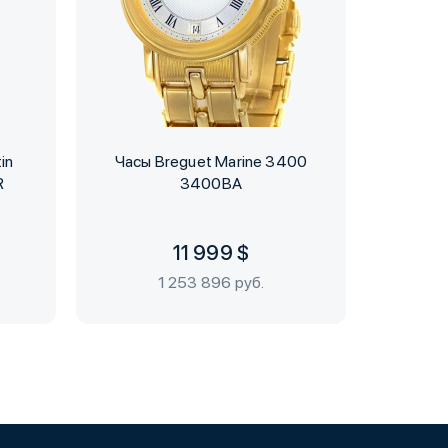
in
Часы Breguet Marine 3400
Часы B
R
3400BA
GMT Ann
11 999 $
1 253 896 руб.