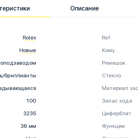
теристики
Описание
Rolex
Ref.
Новые
Кому
топодзаводом
Ремешок
ль/бриллианты
Стекло
адывающаяся
Материал за
100
Запас хода
3235
Циферблат
36 мм
Функции