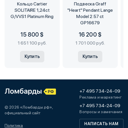
Кольцо Cartier
Подвеска Graff
SOLITAIRE 1,24ct
"Heart" Pendant Lange
S
G/VVS1 Platinum Ring
Model 2.57 ct
GP16679
15 800 $
16 200 $
1 651 100 руб.
1 701 000 руб.
Купить
Купить
+7 495 734-24-09
Реклама и маркетинг
+7 495 734-24-09
© 2026 «Ломбарды.рф»,
Вопросы и замечания
официальный сайт
НАПИСАТЬ НАМ
Политика