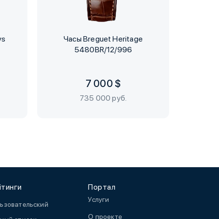
ys
Часы Breguet Heritage
Часы 
5480BR/12/996
Chronog
7 000 $
735 000 руб.
йтинги
Портал
Услуги
ьзовательский
О проекте