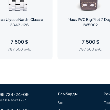
сы Ulysse Nardin Classic
Часы IWC Big Pilot 7 Da
3343-126
IW5002
7 500 $
7 500 $
787 500 руб.
787 500 руб.
Ломбарды
Ре
95 734-24-09
ма и маркетинг
Все
Пол