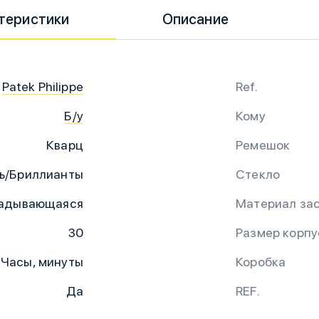
теристики
Описание
Patek Philippe
Ref.
Б/у
Кому
Кварц
Ремешок
ь/Бриллианты
Стекло
адывающаяся
Материал за
30
Размер корпу
Часы, минуты
Коробка
Да
REF.