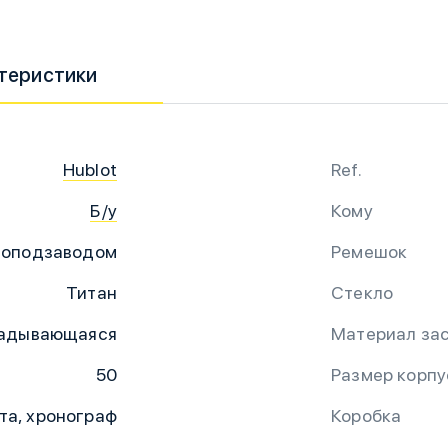
теристики
Hublot
Ref.
Б/у
Кому
топодзаводом
Ремешок
Титан
Стекло
адывающаяся
Материал за
50
Размер корпу
та, хронограф
Коробка