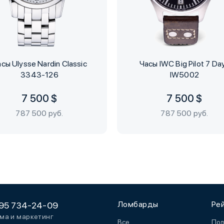
сы Ulysse Nardin Classic
Часы IWC Big Pilot 7 Da
3343-126
IW5002
7 500 $
7 500 $
787 500 руб.
787 500 руб.
Ломбарды
Ре
95 734-24-09
ма и маркетинг
Все
Пол