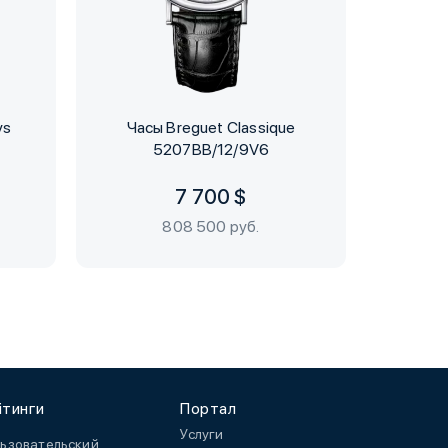
ys
Часы Breguet Classique
Часы P
5207BB/12/9V6
7 700 $
808 500 руб.
йтинги
Портал
Услуги
ьзовательский