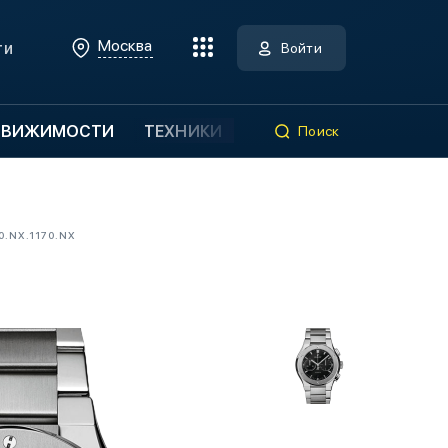
Москва
ти
Войти
ДВИЖИМОСТИ
ТЕХНИКИ
Поиск
.NX.1170.NX