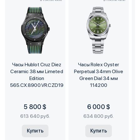
Часы Hublot Cruz Diez
Часы Rolex Oyster
Ч
Ceramic 38 мм Limeted
Perpetual 34mm Olive
Edition
Green Dial 34 мм
565.CX.8900.VR.CZD19
114200
5 800 $
6 000 $
613 640 руб.
634 800 руб.
Купить
Купить