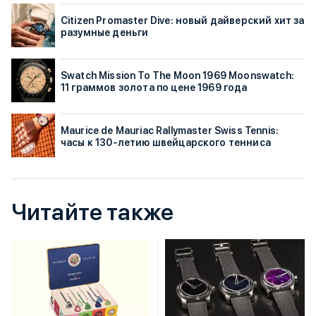
Citizen Promaster Dive: новый дайверский хит за
разумные деньги
Swatch Mission To The Moon 1969 Moonswatch:
11 граммов золота по цене 1969 года
Maurice de Mauriac Rallymaster Swiss Tennis:
часы к 130-летию швейцарского тенниса
Читайте также