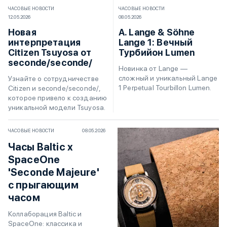
ЧАСОВЫЕ НОВОСТИ
ЧАСОВЫЕ НОВОСТИ
12.05.2026
08.05.2026
Новая
A. Lange & Söhne
интерпретация
Lange 1: Вечный
Citizen Tsuyosa от
Турбийон Lumen
seconde/seconde/
Новинка от Lange —
сложный и уникальный Lange
Узнайте о сотрудничестве
1 Perpetual Tourbillon Lumen.
Citizen и seconde/seconde/,
которое привело к созданию
уникальной модели Tsuyosa.
ЧАСОВЫЕ НОВОСТИ
08.05.2026
Часы Baltic x
SpaceOne
'Seconde Majeure'
с прыгающим
часом
Коллаборация Baltic и
SpaceOne: классика и