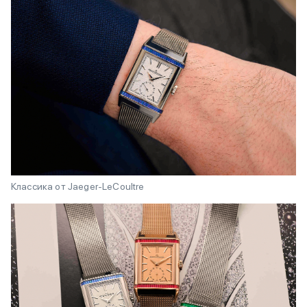
Классика от Jaeger-LeCoultre