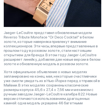
Jaeger-LeCoultre представил обновленные модели
Reverso Tribute Monoface “Or Deco Cocktail” в белом
золоте, которые наверняка привлекут внимание
коллекционеров. Эти часы, впервые представленные в
прошлом году в розовом золоте, стали настоящим
открытием для бренда. В этом году Jaeger-LeCoultre
расширяет линейку, добавляя две новые версии в белом
золоте и обновленную модель в розовом золоте.
Хотя официальное объявление о новых моделях
запланировано на конец мая, некоторые счастливчики
уже смогли увидеть их в Нью-Йорке перед отправкой в
Майами. В этих моделях сохранены классические
размеры корпуса 45,6 x 27,4 x 7,56 мм и механизм с
ручным заводом Jaeger-LeCoultre калибра 822. Новые
версии отличаются использованием драгоценных
камней: одна модель украшена 46 багетными