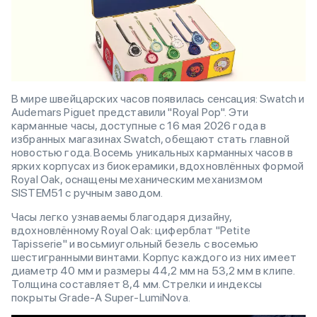
В мире швейцарских часов появилась сенсация: Swatch и
Audemars Piguet представили "Royal Pop". Эти
карманные часы, доступные с 16 мая 2026 года в
избранных магазинах Swatch, обещают стать главной
новостью года. Восемь уникальных карманных часов в
ярких корпусах из биокерамики, вдохновлённых формой
Royal Oak, оснащены механическим механизмом
SISTEM51 с ручным заводом.
Часы легко узнаваемы благодаря дизайну,
вдохновлённому Royal Oak: циферблат "Petite
Tapisserie" и восьмиугольный безель с восемью
шестигранными винтами. Корпус каждого из них имеет
диаметр 40 мм и размеры 44,2 мм на 53,2 мм в клипе.
Толщина составляет 8,4 мм. Стрелки и индексы
покрыты Grade-A Super-LumiNova.