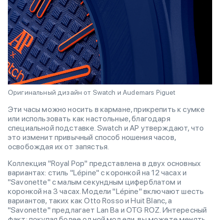
Оригинальный дизайн от Swatch и Audemars Piguet
Эти часы можно носить в кармане, прикрепить к сумке
или использовать как настольные, благодаря
специальной подставке. Swatch и AP утверждают, что
это изменит привычный способ ношения часов,
освобождая их от запястья.
Коллекция "Royal Pop" представлена в двух основных
вариантах: стиль "Lépine" с коронкой на 12 часах и
"Savonette" с малым секундным циферблатом и
коронкой на 3 часах. Модели "Lépine" включают шесть
вариантов, таких как Otto Rosso и Huit Blanc, а
"Savonette" предлагает Lan Ba и OTG ROZ. Интересный
факт: покупая более одной модели, вы можете менять