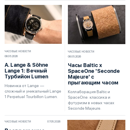
ЧАСОВЫЕ НОВОСТИ
ЧАСОВЫЕ НОВОСТИ
08.05.2026
08.05.2026
A. Lange & Söhne
Часы Baltic x
Lange 1: Вечный
SpaceOne 'Seconde
Турбийон Lumen
Majeure' с
прыгающим часом
Новинка от Lange —
сложный и уникальный Lange
Коллаборация Baltic и
1 Perpetual Tourbillon Lumen.
SpaceOne: классика и
футуризм в новых часах
Seconde Majeure.
ЧАСОВЫЕ НОВОСТИ
07.05.2026