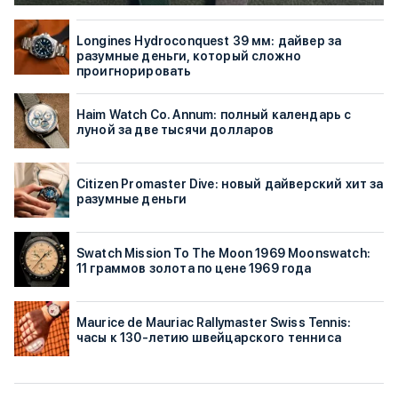
Longines Hydroconquest 39 мм: дайвер за
разумные деньги, который сложно
проигнорировать
Haim Watch Co. Annum: полный календарь с
луной за две тысячи долларов
Citizen Promaster Dive: новый дайверский хит за
разумные деньги
Swatch Mission To The Moon 1969 Moonswatch:
11 граммов золота по цене 1969 года
Maurice de Mauriac Rallymaster Swiss Tennis:
часы к 130-летию швейцарского тенниса