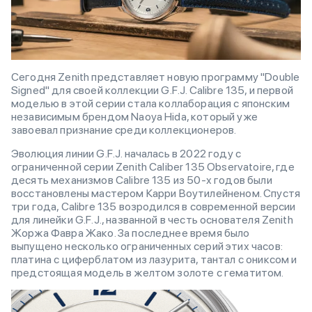
Сегодня Zenith представляет новую программу "Double
Signed" для своей коллекции G.F.J. Calibre 135, и первой
моделью в этой серии стала коллаборация с японским
независимым брендом Naoya Hida, который уже
завоевал признание среди коллекционеров.
Эволюция линии G.F.J. началась в 2022 году с
ограниченной серии Zenith Caliber 135 Observatoire, где
десять механизмов Calibre 135 из 50-х годов были
восстановлены мастером Карри Воутилейненом. Спустя
три года, Calibre 135 возродился в современной версии
для линейки G.F.J., названной в честь основателя Zenith
Жоржа Фавра Жако. За последнее время было
выпущено несколько ограниченных серий этих часов:
платина с циферблатом из лазурита, тантал с ониксом и
предстоящая модель в желтом золоте с гематитом.