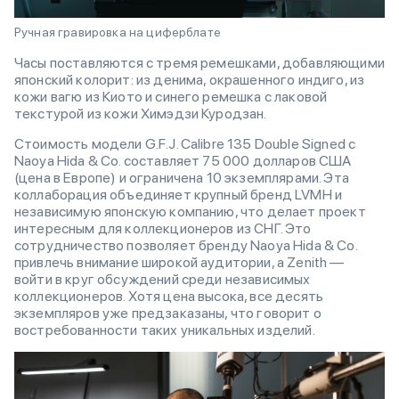
Ручная гравировка на циферблате
Часы поставляются с тремя ремешками, добавляющими
японский колорит: из денима, окрашенного индиго, из
кожи вагю из Киото и синего ремешка с лаковой
текстурой из кожи Химэдзи Куродзан.
Стоимость модели G.F.J. Calibre 135 Double Signed с
Naoya Hida & Co. составляет 75 000 долларов США
(цена в Европе) и ограничена 10 экземплярами. Эта
коллаборация объединяет крупный бренд LVMH и
независимую японскую компанию, что делает проект
интересным для коллекционеров из СНГ. Это
сотрудничество позволяет бренду Naoya Hida & Co.
привлечь внимание широкой аудитории, а Zenith —
войти в круг обсуждений среди независимых
коллекционеров. Хотя цена высока, все десять
экземпляров уже предзаказаны, что говорит о
востребованности таких уникальных изделий.