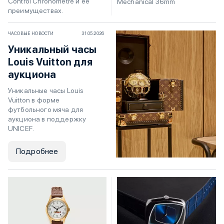
Control Chronomètre и ее
Mechanical 36mm
преимуществах.
ЧАСОВЫЕ НОВОСТИ
31.05.2026
Уникальный часы
Louis Vuitton для
аукциона
Уникальные часы Louis
Vuitton в форме
футбольного мяча для
аукциона в поддержку
UNICEF.
Подробнее