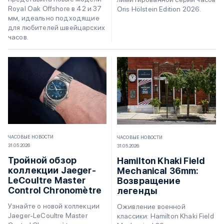
Royal Oak Offshore в 42 и 37
Oris Hölstein Edition 2026.
мм, идеально подходящие
для любителей швейцарских
часов.
ЧАСОВЫЕ НОВОСТИ
ЧАСОВЫЕ НОВОСТИ
31.05.2026
31.05.2026
Тройной обзор
Hamilton Khaki Field
коллекции Jaeger-
Mechanical 36mm:
LeCoultre Master
Возвращение
Control Chronomètre
легенды
Узнайте о новой коллекции
Оживление военной
Jaeger-LeCoultre Master
классики: Hamilton Khaki Field