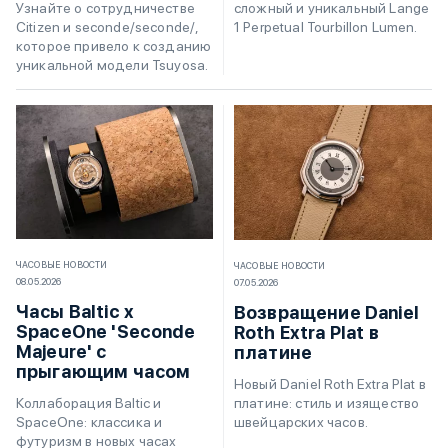
сложный и уникальный Lange
Узнайте о сотрудничестве
1 Perpetual Tourbillon Lumen.
Citizen и seconde/seconde/,
которое привело к созданию
уникальной модели Tsuyosa.
ЧАСОВЫЕ НОВОСТИ
ЧАСОВЫЕ НОВОСТИ
08.05.2026
07.05.2026
Часы Baltic x
Возвращение Daniel
SpaceOne 'Seconde
Roth Extra Plat в
Majeure' с
платине
прыгающим часом
Новый Daniel Roth Extra Plat в
платине: стиль и изящество
Коллаборация Baltic и
швейцарских часов.
SpaceOne: классика и
футуризм в новых часах