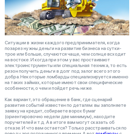
Ситуации в жизни каждого предпринимателя, когда
позарез нужны деньги на развитие бизнеса на сутки-
трое или больше, случаются чаще, чем солнце всходит
на востоке. И когда при этом у вас простаивают
электроинструменты или специальная техника, то есть
резон получить деньги в долг под залог всего этого
добра. Некоторые ломбарды специализируется именно
на таких займах, которые имеют свои специфические
особенности, о чем и пойдет речь ниже.
Как вариант, это обращение в банк, где сценарий
развития событий известен по деталям: вы заполняете
заявку на кредит, собираете ворох бумаг
(ориентировочно недели две минимум), находите
поручителей и т.д. А в итоге вам могут сказать об
отказе. И что вам остается? Только расстраиваться по
поводу зря потраченного времени. А вот
ломбарды
с