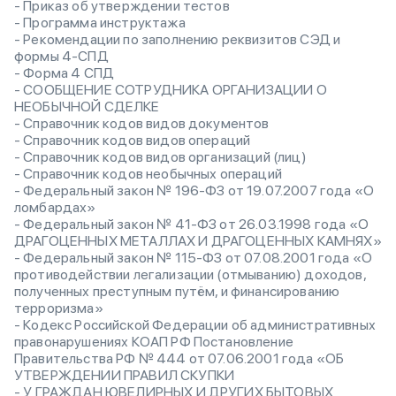
- Приказ об утверждении тестов
- Программа инструктажа
- Рекомендации по заполнению реквизитов СЭД и
формы 4-СПД
- Форма 4 СПД
- СООБЩЕНИЕ СОТРУДНИКА ОРГАНИЗАЦИИ О
НЕОБЫЧНОЙ СДЕЛКЕ
- Справочник кодов видов документов
- Справочник кодов видов операций
- Справочник кодов видов организаций (лиц)
- Справочник кодов необычных операций
- Федеральный закон № 196-ФЗ от 19.07.2007 года «О
ломбардах»
- Федеральный закон № 41-ФЗ от 26.03.1998 года «О
ДРАГОЦЕННЫХ МЕТАЛЛАХ И ДРАГОЦЕННЫХ КАМНЯХ»
- Федеральный закон № 115-ФЗ от 07.08.2001 года «О
противодействии легализации (отмыванию) доходов,
полученных преступным путём, и финансированию
терроризма»
- Кодекс Российской Федерации об административных
правонарушениях КОАП РФ Постановление
Правительства РФ № 444 от 07.06.2001 года «ОБ
УТВЕРЖДЕНИИ ПРАВИЛ СКУПКИ
- У ГРАЖДАН ЮВЕЛИРНЫХ И ДРУГИХ БЫТОВЫХ