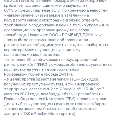
65.22.6 Предоставление ломбардами краткосрочных
кредитов под залог движимого имущества
67.13.5 Предоставление услуг по хранению ценностей;
- наименование, указываемое в заявлении на
государственную регистрацию должно отвечать
требованию о содержании в нём не только указания на
организационно-правовую форму, но и слова
«ломбард». Например: ООО «ЛОМБАРД ДЖИНИ»;
- при выборе системы налогообложения при
регистрации, необходимо учитывать, что ломбарды не
вправе применять упрощённую систему
налогообложения; Подробнее
- в течение 30 дней с момента государственной
регистрации (в ИФНС), ломбарды обязаны осуществить
постановку на учёт в территориальном
Росфинмониторинге (форма 2-КПУ);
- в целях противодействия легализации доходов,
полученных преступным путём, и финансированию
терроризма, согласно п. 2 ст. 7 Закона № 115-ФЗ от 7
августа 2001 года, ломбарды обязаны разработать
Правила Внутреннего Контроля (ПВК), после чего, они
должны быть утверждены руководителем ломбарда
(по новым правилам, больше нет необходимости
заверять ПВК в РосФинМониторинге);