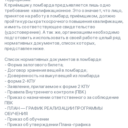
К приёмщику ломбарда предъявляется лишь одно
требование: квалификационное. Это означает, что лицо,
принятое на работу в ломбард приёмщиком, должно
пройти курсы краткосрочного повышения квалификации,
и иметь соответствующее свидетельство
(удостоверение). А так же, организациям необходимо
подготовить и использовать в своей работе целый ряд
нормативных документов, список которых,
представлен ниже.
Список нормативных документов в ломбарде:
- Форма залогового билета;
- Договор хранения вещей в ломбарде;
- Доверенность на выкуп вещей из ломбарда
- форма 2-КПУ
- Заявление, прилагаемое к форме 2 КПУ
- Правила Внутреннего контроля (ПВК)
- Приказ о назначении ответственного за соблюдение
ПВК
- ПЛАН — ГРАФИК РЕАЛИЗАЦИИ ПРОГРАММЫ
ОБУЧЕНИЯ
- Приказ об обучении
- Приказ об утверждении Плана-графика