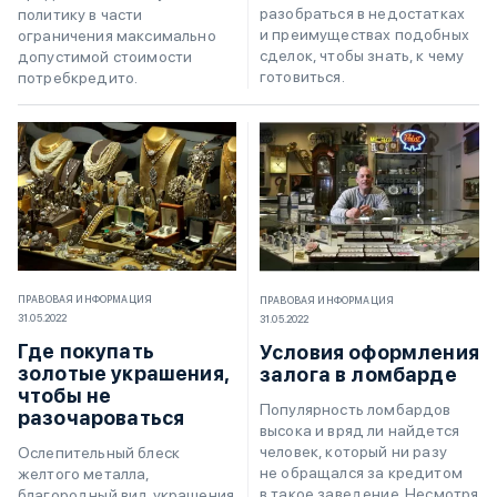
разобраться в недостатках
политику в части
и преимуществах подобных
ограничения максимально
сделок, чтобы знать, к чему
допустимой стоимости
готовиться.
потребкредито.
ПРАВОВАЯ ИНФОРМАЦИЯ
ПРАВОВАЯ ИНФОРМАЦИЯ
31.05.2022
31.05.2022
Где покупать
Условия оформления
золотые украшения,
залога в ломбарде
чтобы не
Популярность ломбардов
разочароваться
высока и вряд ли найдется
человек, который ни разу
Ослепительный блеск
не обращался за кредитом
желтого металла,
в такое заведение. Несмотря
благородный вид украшения