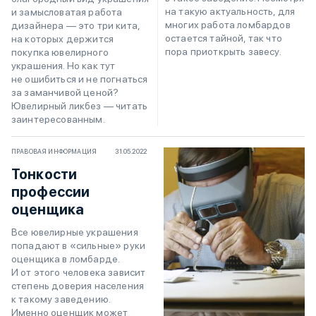
на такую актуальность, для
и замысловатая работа
многих работа ломбардов
дизайнера — это три кита,
остается тайной, так что
на которых держится
пора приоткрыть завесу.
покупка ювелирного
украшения. Но как тут
не ошибиться и не погнаться
за заманчивой ценой?
Ювелирный ликбез — читать
заинтересованным.
ПРАВОВАЯ ИНФОРМАЦИЯ
31.05.2022
Тонкости
профессии
оценщика
Все ювелирные украшения
попадают в «сильные» руки
оценщика в ломбарде.
И от этого человека зависит
степень доверия населения
к такому заведению.
Именно оценщик может