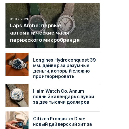
31.07.2026
Laps Arche: первые
автоматические часы
парижского микробренда
Longines Hydroconquest 39
мм: дайвер за разумные
деньги, который сложно
проигнорировать
Haim Watch Co. Annum:
полный календарь с луной
за две тысячи долларов
Citizen Promaster Dive:
новый дайверский хит за